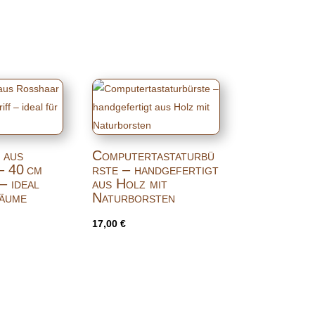
 aus
Computertastaturbü
– 40 cm
rste – handgefertigt
– ideal
aus Holz mit
räume
Naturborsten
17,00
€