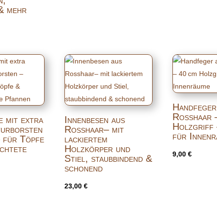
& mehr
Handfeger
Rosshaar 
 mit extra
Innenbesen aus
Holzgriff 
turborsten
Rosshaar– mit
für Innen
– für Töpfe
lackiertem
ichtete
Holzkörper und
9,00
€
Stiel, staubbindend &
schonend
23,00
€