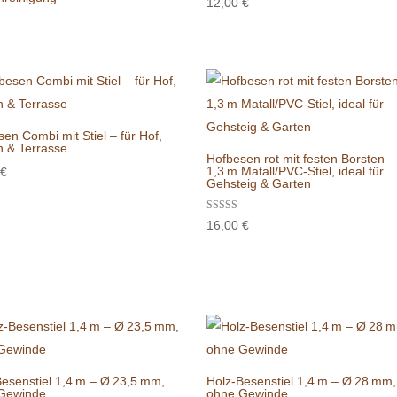
12,00
€
5.00
von 5
en Combi mit Stiel – für Hof,
n & Terrasse
Hofbesen rot mit festen Borsten –
1,3 m Matall/PVC-Stiel, ideal für
€
Gehsteig & Garten
Bewertet mit
16,00
€
5.00
von 5
esenstiel 1,4 m – Ø 23,5 mm,
Holz-Besenstiel 1,4 m – Ø 28 mm,
Gewinde
ohne Gewinde