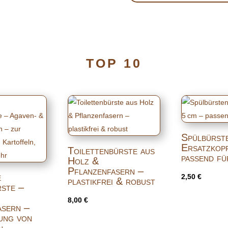
TOP 10
Spülbürst
Ersatzkopf
Toilettenbürste aus
passend f
Holz &
Pflanzenfasern –
e
2,50
€
plastikfrei & robust
ste –
8,00
€
asern –
gung von
n,