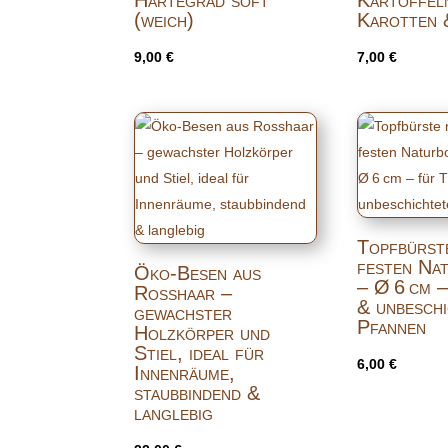
(weich)
Karotten 
9,00
€
7,00
€
Topfbürste
festen Na
Öko-Besen aus
– Ø 6 cm 
Rosshaar –
& unbesch
gewachster
Pfannen
Holzkörper und
Stiel, ideal für
6,00
€
Innenräume,
staubbindend &
langlebig