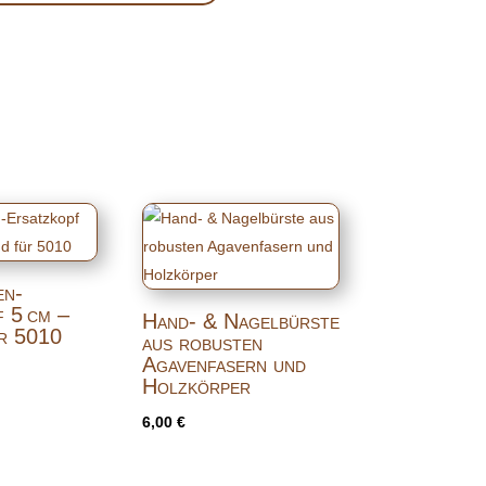
en-
 5 cm –
Hand- & Nagelbürste
ür 5010
aus robusten
Agavenfasern und
Holzkörper
6,00
€