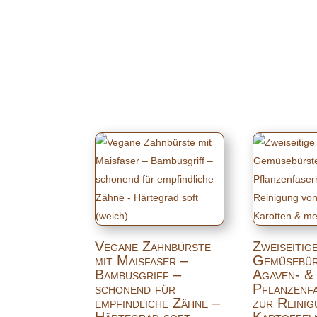
Vegane Zahnbürste
Zweiseitig
mit Maisfaser –
Gemüsebür
Bambusgriff –
Agaven- &
schonend für
Pflanzenf
empfindliche Zähne –
zur Reini
Härtegrad soft
Kartoffel