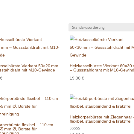
esselbürste Vierkant 50×20 mm
Heizkesselbürste Vierkant 60×30
sstahldraht mit M10-Gewinde
– Gussstahldraht mit M10-Gewin
€
19,00
€
Heizkörperbürste mit Ziegenhaar 
flexibel, staubbindend & kratzfrei
rperbürste flexibel – 110 cm
55 mm Ø, Borste für
nreinigung
Bewertet mit