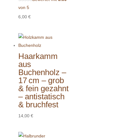
von 5
6,00
€
Haarkamm
aus
Buchenholz –
17 cm – grob
& fein gezahnt
– antistatisch
& bruchfest
14,00
€