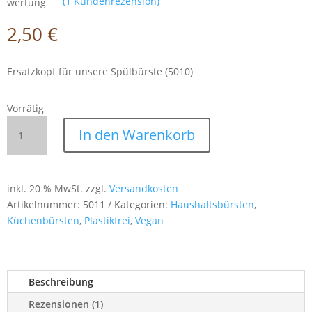
(
1
Kundenrezension)
wertung
2,50
€
Ersatzkopf für unsere Spülbürste (5010)
Vorrätig
Spülbürsten-
In den Warenkorb
Ersatzkopf
5 cm
–
passend
inkl. 20 % MwSt.
zzgl.
Versandkosten
für
Artikelnummer:
5011
Kategorien:
Haushaltsbürsten
,
5010
Küchenbürsten
,
Plastikfrei
,
Vegan
Menge
Beschreibung
Rezensionen (1)