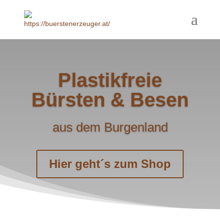
Plastikfreie
Bürsten & Besen
aus dem Burgenland
Hier geht´s zum Shop