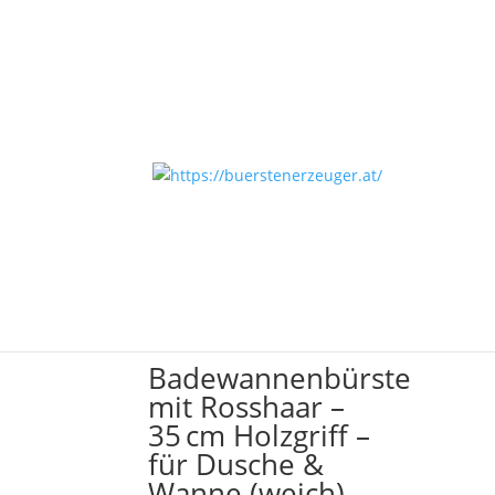
Start
/ Individualisieren
Individualisieren
Ergebnisse 1 – 27 von 59 werden angezeigt
Badewannenbürste
mit Rosshaar –
35 cm Holzgriff –
für Dusche &
Wanne (weich)