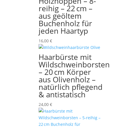
Holznoppen – 8-
reihig – 22 cm –
aus geöltem
Buchenholz für
jeden Haartyp
16,00
€
Haarbürste mit
Wildschweinborsten
– 20 cm Körper
aus Olivenholz –
natürlich pflegend
& antistatisch
24,00
€