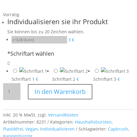
Vorrätig
Individualisieren sie ihr Produkt
Sie können bis zu 20 Zeichen wählen.
3 €
*
Schriftart wählen
Schriftart 1
€
Schriftart 2
€
Schriftart 3
€
Hutbürste
In den Warenkorb
aus
Buchenholz
24
cm
inkl. 20 % MwSt.
zzgl.
Versandkosten
–
Artikelnummer:
8231
Kategorien:
Haushaltsbürsten
,
gebogen
Plastikfrei
,
Vegan
,
Individualisieren
Schlagwörter:
Capbrush
,
mit
Kappenbürste