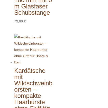
180 mm mit 6
m Glasfaser
Schubstange
79,00
€
Kardätsche
mit
Wildschweinb
orsten –
kompakte
Haarbürste