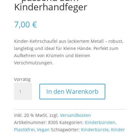
Kinderhandfeger
7,00
€
Kinder-Kehrschaufel aus lackiertem Metall – robust,
langlebig und ideal für kleine Hände. Perfekt zum
Aufkehren von Krümeln und kleinen
Verschmutzungen.
Vorrätig
Kinder-
In den Warenkorb
Kehrschaufel
aus
Metall
–
inkl. 20 % MwSt.
zzgl.
Versandkosten
für
Artikelnummer:
8305
Kategorien:
Kinderbürsten
,
kleine
Plastikfrei
,
Vegan
Schlagwörter:
Kinderbürste
,
Kinder
Helfer