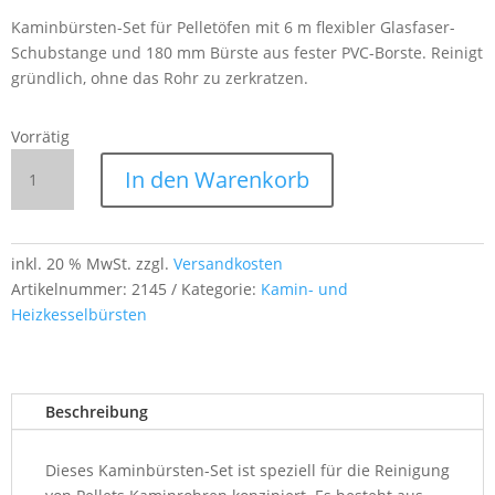
Kaminbürsten-Set für Pelletöfen mit 6 m flexibler Glasfaser-
Schubstange und 180 mm Bürste aus fester PVC-Borste. Reinigt
gründlich, ohne das Rohr zu zerkratzen.
Vorrätig
Kaminbürsten
In den Warenkorb
Set
für
Pelletsofen
–
inkl. 20 % MwSt.
zzgl.
Versandkosten
PVC
Artikelnummer:
2145
Kategorie:
Kamin- und
Kaminbürste
Heizkesselbürsten
180
mm
mit
Beschreibung
6
m
Glasfaser
Dieses Kaminbürsten-Set ist speziell für die Reinigung
Schubstange