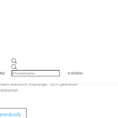
gung
ste Vierkant 60×30 mm
hldraht für
ng
Products
search
AQ
0 Artikel
erkant 60x30mm, Kopflänge: 10cm, gedrehter
 beborstet
arenkorb