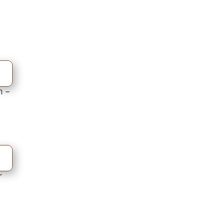
m –
r