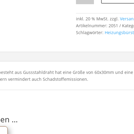
60×30 mm
–
1 m
inkl. 20 % MwSt.
zzgl.
Versan
Gussstahldraht
Artikelnummer:
2051
Kateg
für
Schlagwörter:
Heizungsbürs
Kesselreinigung
Menge
besteht aus Gussstahldraht hat eine Größe von 60x30mm und eine 
ndern vermindert auch Schadstoffemissionen.
len …