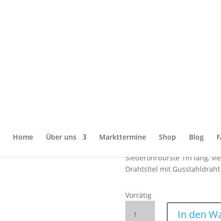
hrbürste Vierkant 60×30 mm – 1 m Gussstahldraht für Kesselreini
Siederohrbür
– 1 m Gusssta
Kesselreinigu
19,00
€
Home
Über uns
Markttermine
Shop
Blog
F
Siederohrbürste 1m lang, vi
Drahtstiel mit Gusstahldraht
Vorrätig
Siederohrbürste
In den W
Vierkant