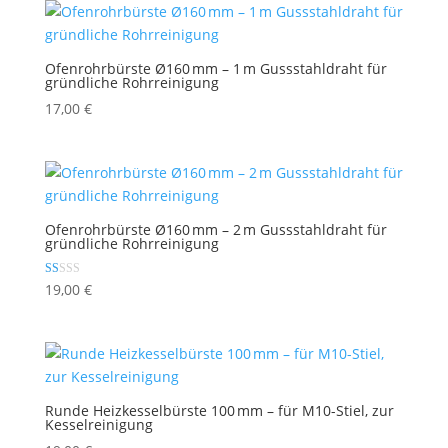
Ofenrohrbürste Ø160 mm – 1 m Gussstahldraht für
gründliche Rohrreinigung
17,00
€
Ofenrohrbürste Ø160 mm – 2 m Gussstahldraht für
gründliche Rohrreinigung
Bewertet
19,00
€
mit
1.00
von
5
Runde Heizkesselbürste 100 mm – für M10-Stiel, zur
Kesselreinigung