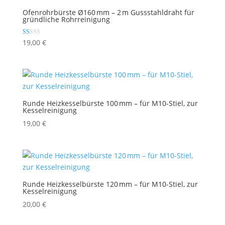
Ofenrohrbürste Ø160 mm – 2 m Gussstahldraht für
gründliche Rohrreinigung
Bewertet
19,00
€
mit
1.00
von
5
Runde Heizkesselbürste 100 mm – für M10-Stiel, zur
Kesselreinigung
19,00
€
Runde Heizkesselbürste 120 mm – für M10-Stiel, zur
Kesselreinigung
20,00
€