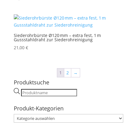
Siederohrbürste Ø120 mm – extra fest, 1 m
Gussstahldraht zur Siederohreinigung
21,00
€
1
2
→
Produktsuche
Products
search
Produkt-Kategorien