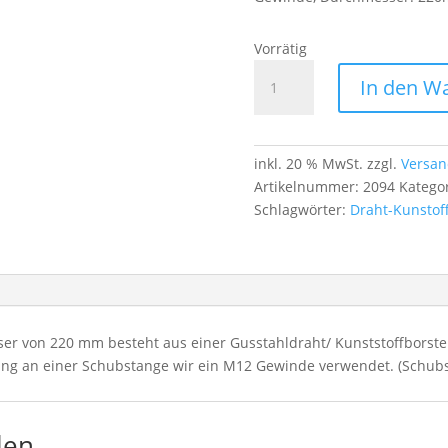
Vorrätig
Kaminbürste
In den W
Ø220 mm
–
Gussstahldraht/Kunststoff-
Mix,
inkl. 20 % MwSt.
zzgl.
Versan
M12-
Artikelnummer:
2094
Katego
Gewinde
Schlagwörter:
Draht-Kunstof
Menge
r von 220 mm besteht aus einer Gusstahldraht/ Kunststoffborste 
gung an einer Schubstange wir ein M12 Gewinde verwendet. (Schubs
len …