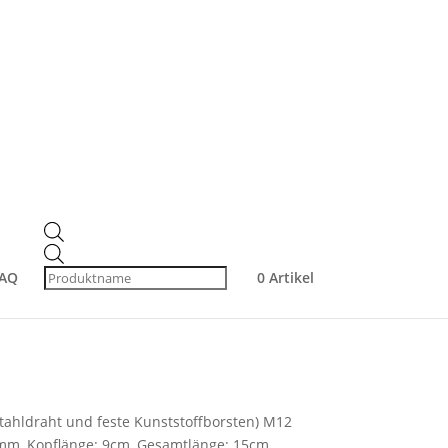
 Ø220 mm –
Products
search
t/Kunststoff-Mix,
AQ
0 Artikel
ahldraht und feste Kunststoffborsten) M12
m, Kopflänge: 9cm, Gesamtlänge: 15cm