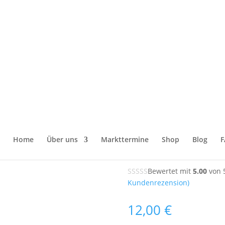
t Ziegenhaar – flexibel, staubbindend & kratzfrei
Heizkörperbür
flexibel, stau
Home
Über uns
Markttermine
Shop
Blog
F
Bewertet mit
5.00
von 5
Kundenrezension)
12,00
€