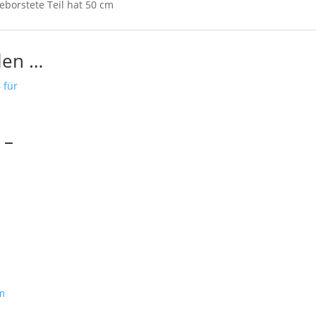
borstete Teil hat 50 cm
len …
 –
,