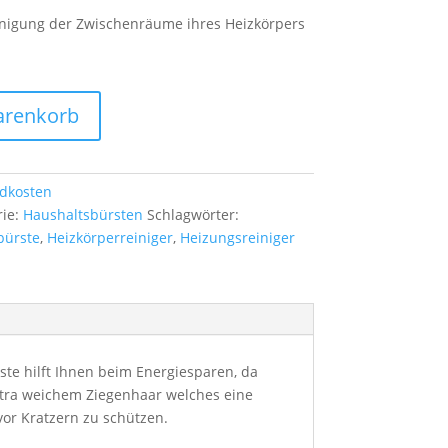
inigung der Zwischenräume ihres Heizkörpers
arenkorb
dkosten
rie:
Haushaltsbürsten
Schlagwörter:
bürste
,
Heizkörperreiniger
,
Heizungsreiniger
ste hilft Ihnen beim Energiesparen, da
extra weichem Ziegenhaar welches eine
vor Kratzern zu schützen.