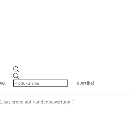
ste mit Ziegenhaar –
Products
search
bbindend & kratzfrei
AQ
0 Artikel
(
1
, basierend auf
Kundenbewertung