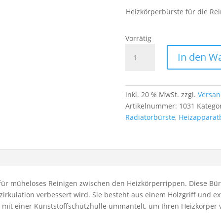
Heizkörperbürste für die Re
Vorrätig
Heizkörperbürste
In den W
mit
Ziegenhaar
–
flexibel,
inkl. 20 % MwSt.
zzgl.
Versan
staubbindend
Artikelnummer:
1031
Katego
&
Radiatorbürste
,
Heizapparat
kratzfrei
Menge
t für müheloses Reinigen zwischen den Heizkörperrippen. Diese Bür
zirkulation verbessert wird. Sie besteht aus einem Holzgriff und 
 mit einer Kunststoffschutzhülle ummantelt, um Ihren Heizkörper 