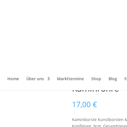
ürste Ø140 mm – Kunststoffborste, M12-Gewinde für Kaminrohre
Kaminbürste
Kunststoffbor
Home
Über uns
Markttermine
Shop
Blog
F
Kaminrohre
17,00
€
Kaminbürste Kunstborsten 
Kopflänge: 9cm, Gesamtläng