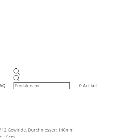
 Ø140 mm –
Products
search
ste, M12-Gewinde für
AQ
0 Artikel
M12 Gewinde, Durchmesser: 140mm,
e: 15cm