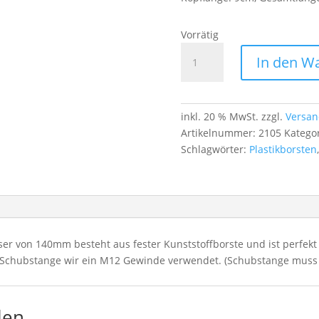
Vorrätig
Kaminbürste
In den W
Ø140 mm
–
Kunststoffborste,
M12-
inkl. 20 % MwSt.
zzgl.
Versan
Gewinde
Artikelnummer:
2105
Katego
für
Schlagwörter:
Plastikborsten
Kaminrohre
Menge
 von 140mm besteht aus fester Kunststoffborste und ist perfekt 
r Schubstange wir ein M12 Gewinde verwendet. (Schubstange muss 
len …