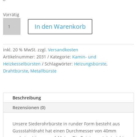
Vorrätig
Siederohrbürste
In den Warenkorb
rund
Ø40 mm
–
1 m
inkl. 20 % MwSt.
zzgl.
Versandkosten
Länge,
Artikelnummer:
2031
Kategorie:
Kamin- und
Gussstahldraht
Heizkesselbürsten
Schlagwörter:
Heizungsbürste
,
für
Drahtbürste
,
Metallbürste
Kesselreinigung
Menge
Beschreibung
Rezensionen (0)
Unsere Siederohrbürste in runder Form besteht aus
Gussstahldraht hat einen Durchmesser von 40mm