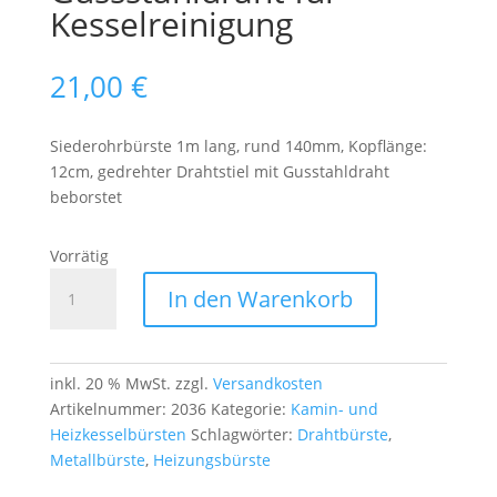
Kesselreinigung
21,00
€
Siederohrbürste 1m lang, rund 140mm, Kopflänge:
12cm, gedrehter Drahtstiel mit Gusstahldraht
beborstet
Vorrätig
Siederohrbürste
In den Warenkorb
rund
Ø140 mm
–
1 m
inkl. 20 % MwSt.
zzgl.
Versandkosten
Länge,
Artikelnummer:
2036
Kategorie:
Kamin- und
Gussstahldraht
Heizkesselbürsten
Schlagwörter:
Drahtbürste
,
für
Metallbürste
,
Heizungsbürste
Kesselreinigung