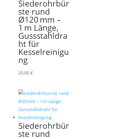
Siederohrbür
ste rund
Ø120 mm –
1 m Länge,
Gussstahldra
ht für
Kesselreinigu
ng
20,00
€
Siederohrbür
ste rund