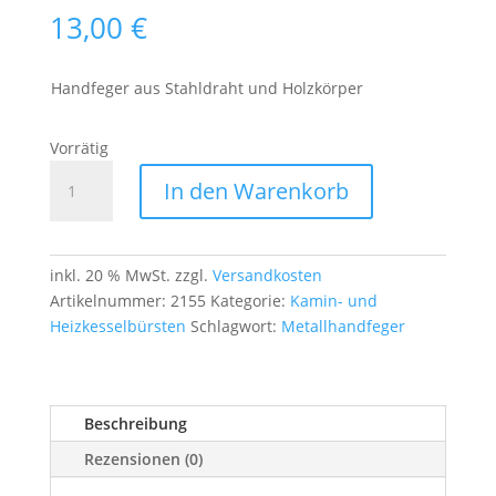
13,00
€
Handfeger aus Stahldraht und Holzkörper
Vorrätig
Stahldraht-
In den Warenkorb
Handbürste
30 cm
–
4-
inkl. 20 % MwSt.
zzgl.
Versandkosten
reihig,
Artikelnummer:
2155
Kategorie:
Kamin- und
0,25 mm
Heizkesselbürsten
Schlagwort:
Metallhandfeger
Draht,
Holzgriff
Menge
Beschreibung
Rezensionen (0)