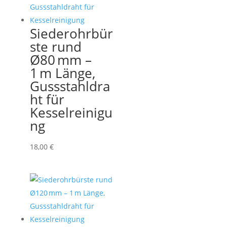
Siederohrbür
ste rund
Ø80 mm –
1 m Länge,
Gussstahldra
ht für
Kesselreinigu
ng
18,00
€