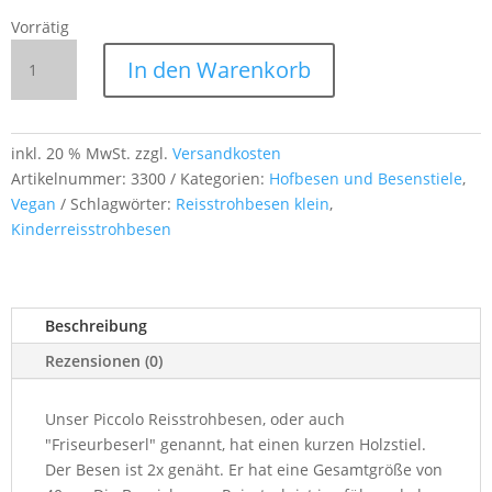
Vorrätig
Piccolo
In den Warenkorb
Reisstrohbesen
–
40 cm,
kurzer
inkl. 20 % MwSt.
zzgl.
Versandkosten
Holzstiel,
Artikelnummer:
3300
Kategorien:
Hofbesen und Besenstiele
,
2x
Vegan
Schlagwörter:
Reisstrohbesen klein
,
genäht
Kinderreisstrohbesen
Menge
Beschreibung
Rezensionen (0)
Unser Piccolo Reisstrohbesen, oder auch
"Friseurbeserl" genannt, hat einen kurzen Holzstiel.
Der Besen ist 2x genäht. Er hat eine Gesamtgröße von