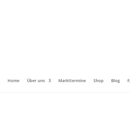
isstrohbesen“
Home
Über uns
Markttermine
Shop
Blog
F