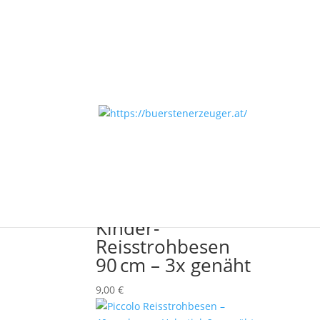
Start
/ Produkte verschlagwortet mit „Kinderre
Kinderreisstrohbesen
Alle 2 Ergebnisse werden angezeigt
Kinder-
Reisstrohbesen
90 cm – 3x genäht
9,00
€