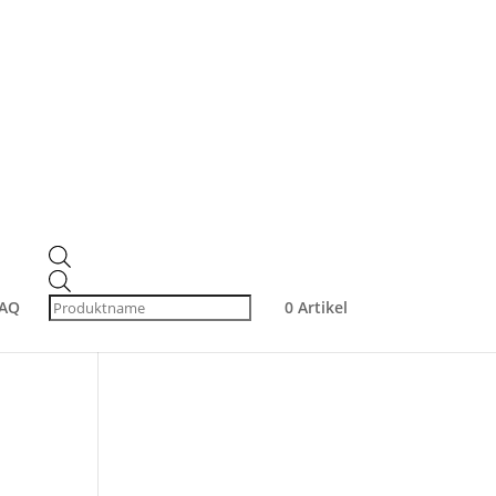
Produktsuche
Products
search
Products
Produkt-Kategorien
search
AQ
0 Artikel