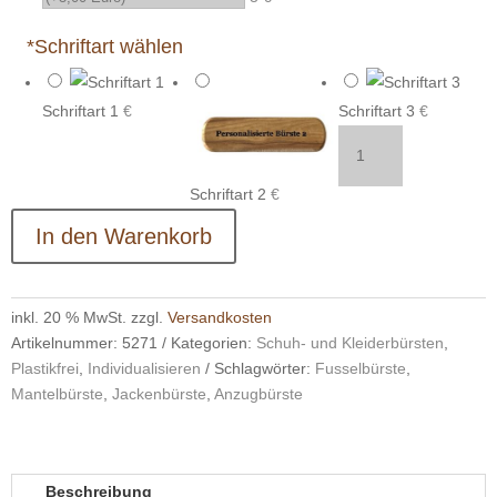
*
Schriftart wählen
Schriftart 1
€
Schriftart 3
€
Handliche
Kleiderbürste
(13
Schriftart 2
€
cm)
In den Warenkorb
mit
Naturborsten
–
Für
inkl. 20 % MwSt.
zzgl.
Versandkosten
Jacken,
Artikelnummer:
5271
Kategorien:
Schuh- und Kleiderbürsten
,
Hosen
Plastikfrei
,
Individualisieren
Schlagwörter:
Fusselbürste
,
&
Mantelbürste
,
Jackenbürste
,
Anzugbürste
Mäntel
Menge
Beschreibung