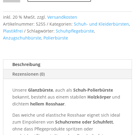
Schuh-
Polierbürste
mit
inkl. 20 % MwSt.
zzgl.
Versandkosten
hellem
Artikelnummer:
5255
Kategorien:
Schuh- und Kleiderbürsten
,
Rosshaar
Plastikfrei
Schlagwörter:
Schuhpflegebürste
,
–
Anzugschuhbürste
,
Polierbürste
zum
Einpolieren
und
Beschreibung
Aufglänzen
von
Rezensionen (0)
Lederschuhen
Menge
Unsere
Glanzbürste
, auch als
Schuh-Polierbürste
bekannt, besteht aus einem stabilen
Holzkörper
und
dichtem
hellem Rosshaar
.
Das weiche und elastische Rosshaar eignet sich ideal
zum Einpolieren von
Schuhcreme oder Schuhfett
,
ohne dass Pflegeprodukte spritzen oder