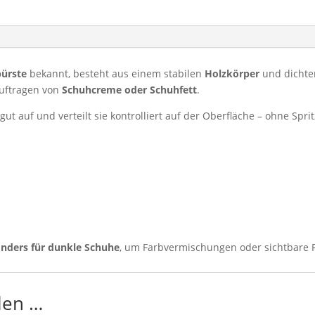
für
dunkle
Lederschuhe
Menge
bürste
bekannt, besteht aus einem stabilen
Holzkörper
und dicht
uftragen von
Schuhcreme oder Schuhfett
.
gut auf und verteilt sie kontrolliert auf der Oberfläche – ohne Sp
onders für dunkle Schuhe
, um Farbvermischungen oder sichtbare 
len …