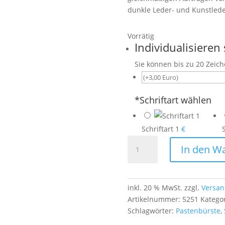
dunkle Leder- und Kunstled
Vorrätig
Individualisieren 
Sie können bis zu 20 Zeic
*
Schriftart wählen
Schriftart 1
€
S
Schuhcremebürste
In den W
/
Pastabürste
mit
dunklem
inkl. 20 % MwSt.
zzgl.
Versan
Rosshaar
Artikelnummer:
5251
Katego
–
Schlagwörter:
Pastenbürste
,
ideal