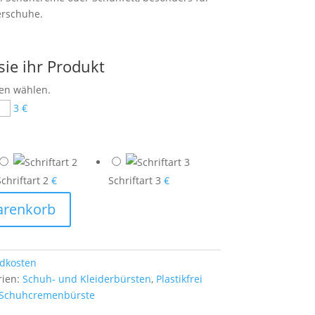
erschuhe.
sie ihr Produkt
hen wählen.
3 €
chriftart 2
€
Schriftart 3
€
arenkorb
dkosten
rien:
Schuh- und Kleiderbürsten
,
Plastikfrei
Schuhcremenbürste