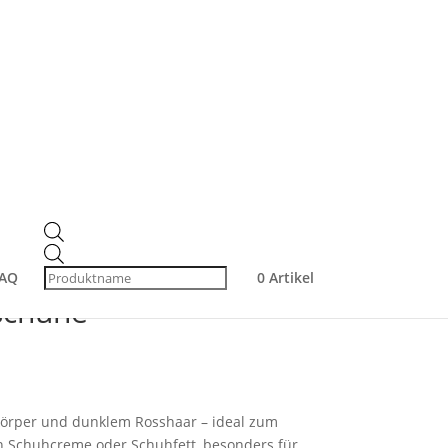
ederschuhe
rste / Pastabürste
Products
search
osshaar – ideal für
AQ
0 Artikel
schuhe
örper und dunklem Rosshaar – ideal zum
n Schuhcreme oder Schuhfett, besonders für