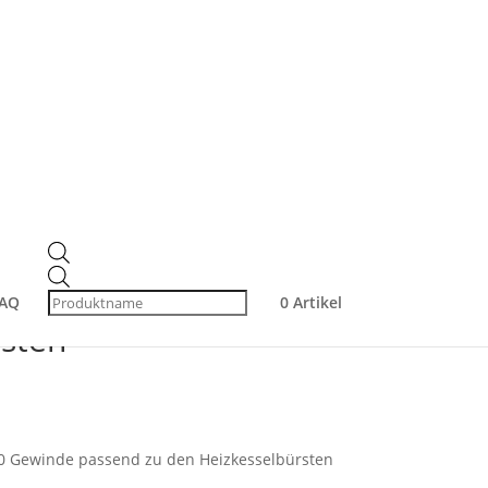
100 cm mit M10
Products
search
ssend für
AQ
0 Artikel
rsten
10 Gewinde passend zu den Heizkesselbürsten