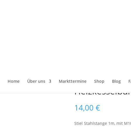
tange 100 cm mit M10 Gewinde – passend für Heizkesselbürsten
Stahlstange 
Gewinde – pa
Home
Über uns
Markttermine
Shop
Blog
F
Heizkesselbü
14,00
€
Stiel Stahlstange 1m, mit M