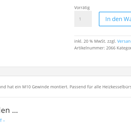
Vorrätig
Stahlstange
In den W
100 cm
mit
M10
Gewinde
inkl. 20 % MwSt.
zzgl.
Versan
–
Artikelnummer:
2066
Katego
passend
für
Heizkesselbürsten
Menge
 und hat ein M10 Gewinde montiert. Passend für alle Heizkesselbür
len …