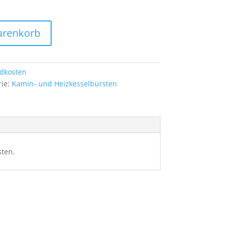
arenkorb
dkosten
rie:
Kamin- und Heizkesselbürsten
sten.