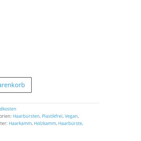
arenkorb
dkosten
orien:
Haarbürsten
,
Plastikfrei
,
Vegan
,
ter:
Haarkamm
,
Holzkamm
,
Haarbürste
,