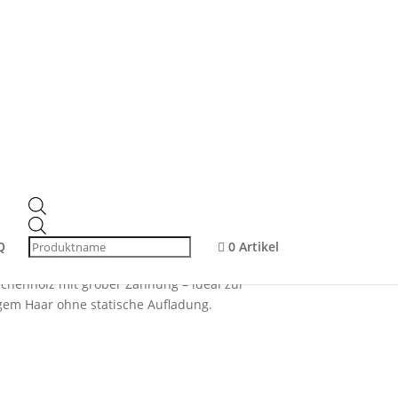
hnung, antistatisch & bruchfest
aus Buchenholz –
be Zahnung,
 bruchfest
Products
search
Q
0 Artikel
henholz mit grober Zahnung – ideal zur
gem Haar ohne statische Aufladung.