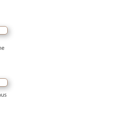
he
aus