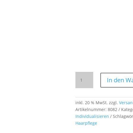
Lockenkamm
In den W
aus
Buchenholz
–
13,5 cm
inkl. 20 % MwSt.
zzgl.
Versan
–
Artikelnummer:
8082
Kateg
grobe
Individualisieren
Schlagwör
Zahnung,
Haarpflege
antistatisch