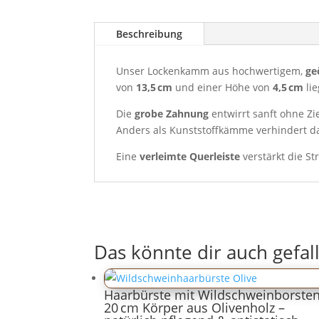
Beschreibung
Unser Lockenkamm aus hochwertigem,
ge
von
13,5 cm
und einer Höhe von
4,5 cm
lie
Die
grobe Zahnung
entwirrt sanft ohne Zi
Anders als Kunststoffkämme verhindert d
Eine
verleimte Querleiste
verstärkt die S
Das könnte dir auch gefal
Haarbürste mit Wildschweinborsten
20 cm Körper aus Olivenholz –