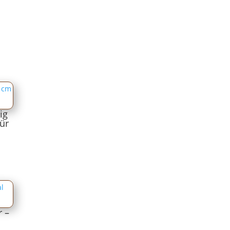
ig
ür
r –