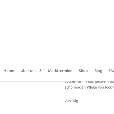
n
/
Haarbürsten
/ Lockenkamm aus Buchenholz – 13,5 cm – grobe Za
Lockenkamm 
13,5 cm – gro
antistatisch &
12,00
€
Home
Über uns
Markttermine
Shop
Blog
FA
Lockenkamm aus geöltem Buc
schonenden Pflege von locki
Vorrätig