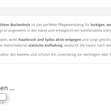
&
bruchfest
Menge
öltem Buchenholz
ist das perfekte Pflegewerkzeug für
lockiges, w
gt er angenehm in der Hand und ermöglicht ein komfortables Kä
epen, wirkt
Haarbruch und Spliss aktiv entgegen
und sorgt gleichz
as Naturmaterial
statische Aufladung
, wodurch die Haare nach de
truktur des Kamms und schützt ihn zuverlässig vor Verbiegen oder 
len …
 –