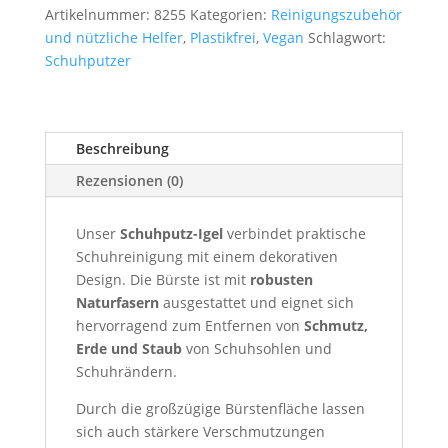
Artikelnummer:
8255
Kategorien:
Reinigungszubehör
–
und nützliche Helfer
,
Plastikfrei
,
Vegan
Schlagwort:
für
Schuhputzer
Schuhsohlen
&
Schuhränder
–
Beschreibung
dekorativ
Rezensionen (0)
und
praktisch
Menge
Unser
Schuhputz-Igel
verbindet praktische
Schuhreinigung mit einem dekorativen
Design. Die Bürste ist mit
robusten
Naturfasern
ausgestattet und eignet sich
hervorragend zum Entfernen von
Schmutz,
Erde und Staub
von Schuhsohlen und
Schuhrändern.
Durch die großzügige Bürstenfläche lassen
sich auch stärkere Verschmutzungen