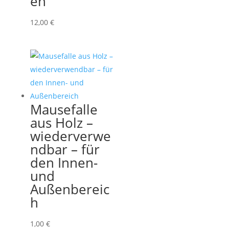
en
12,00
€
Mausefalle
aus Holz –
wiederverwe
ndbar – für
den Innen-
und
Außenbereic
h
1,00
€