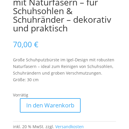
mit Naturfasern – für
Schuhsohlen &
Schuhränder – dekorativ
und praktisch
70,00
€
Große Schuhputzbürste im Igel-Design mit robusten
Naturfasern – ideal zum Reinigen von Schuhsohlen,
Schuhrändern und groben Verschmutzungen.
Größe: 30 cm
Vorrätig
In den Warenkorb
Schuhputzbürste
„Igel“
mit
inkl. 20 % MwSt.
zzgl.
Versandkosten
Naturfasern