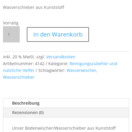
Wasserschieber aus Kunststoff
Vorrätig
Bodenwischer
In den Warenkorb
/
Wasserschieber
aus
Kunststoff
inkl. 20 % MwSt.
zzgl.
Versandkosten
–
Artikelnummer:
4142
Kategorie:
Reinigungszubehör und
75 cm
nützliche Helfer
Schlagwörter:
Wasserwischer
,
–
Wasserschieber
für
Fliesenböden
&
Beschreibung
glatte
Oberflächen
Rezensionen (0)
Menge
Unser Bodenwischer/Wasserschieber aus Kunststoff