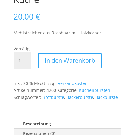
20,00
€
Mehlstreicher aus Rosshaar mit Holzkörper.
Vorrätig
Mehlstreicher
In den Warenkorb
aus
Rosshaar
–
35 cm
inkl. 20 % MwSt.
zzgl.
Versandkosten
Holzgriff
Artikelnummer:
4200
Kategorie:
Küchenbürsten
–
Schlagwörter:
Brotbürste
,
Bäckerbürste
,
Backbürste
für
Bäckerei
&
Beschreibung
Küche
Menge
Rezensionen (0)