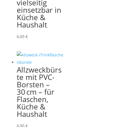
vielseitig
einsetzbar in
Küche &
Haushalt
6,00
€
Allzweckbürs
te mit PVC-
Borsten –
30 cm – für
Flaschen,
Küche &
Haushalt
6,00
€