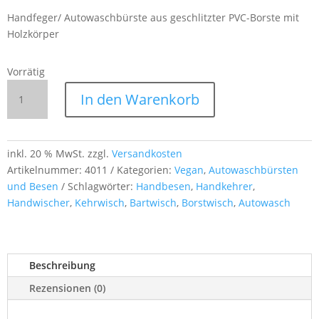
Handfeger/ Autowaschbürste aus geschlitzter PVC-Borste mit
Holzkörper
Vorrätig
Autowaschbürste
In den Warenkorb
mit
weichen
PVC-
Borsten
inkl. 20 % MwSt.
zzgl.
Versandkosten
–
Artikelnummer:
4011
Kategorien:
Vegan
,
Autowaschbürsten
45 cm
und Besen
Schlagwörter:
Handbesen
,
Handkehrer
,
Holzgriff
Handwischer
,
Kehrwisch
,
Bartwisch
,
Borstwisch
,
Autowasch
–
für
Auto,
Beschreibung
Motorrad
&
Rezensionen (0)
Fahrrad
Menge