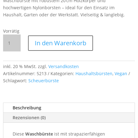
Waschbürste mit robustem 20 cm Holzkörper und
hochwertigen Nylonborsten – ideal für den Einsatz im
Haushalt, Garten oder der Werkstatt. Vielseitig & langlebig.
Vorrätig
Waschbürste
In den Warenkorb
mit
Nylonborsten
–
langlebig
inkl. 20 % MwSt.
zzgl.
Versandkosten
&
Artikelnummer:
5213
Kategorien:
Haushaltsbürsten
,
Vegan
vielseitig
Schlagwort:
Scheuerbürste
für
Haushalt,
Garten
Beschreibung
&
Werkstatt
Rezensionen (0)
Menge
Diese
Waschbürste
ist mit strapazierfähigen