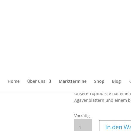
orsten – Ø 6 cm – für beschichtete Töpfe, Pfannen & Geschirr
Topfbürste a
Ø 6 cm – für b
Pfannen & Ge
6,00
€
Home
Über uns
Markttermine
Shop
Blog
F
Unsere Topfbürste hat einen
Agavenblättern und einem b
Vorrätig
Topfbürste
In den W
aus