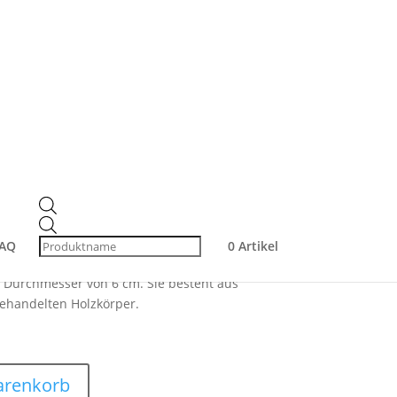
us Agavenborsten –
eschichtete Töpfe,
schirr
Products
search
AQ
0 Artikel
 Durchmesser von 6 cm. Sie besteht aus
ehandelten Holzkörper.
arenkorb