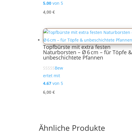
5.00
von 5
4,00
€
Topfbürste mit extra festen
Naturborsten – Ø 6 cm – für Töpfe &
unbeschichtete Pfannen
Bew
ertet mit
4.67
von 5
6,00
€
Ähnliche Produkte