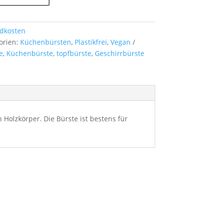
dkosten
orien:
Küchenbürsten
,
Plastikfrei
,
Vegan
e
,
Küchenbürste
,
topfbürste
,
Geschirrbürste
olzkörper. Die Bürste ist bestens für