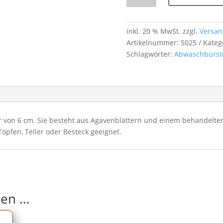
Agavenborsten
–
Ø 6 cm
inkl. 20 % MwSt.
zzgl.
Versan
–
Artikelnummer:
5025
Kateg
für
Schlagwörter:
Abwaschbürst
beschichtete
Töpfe,
Pfannen
&
Geschirr
von 6 cm. Sie besteht aus Agavenblättern und einem behandelten H
Menge
öpfen, Teller oder Besteck geeignet.
len …