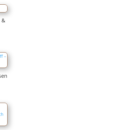
 &
asen