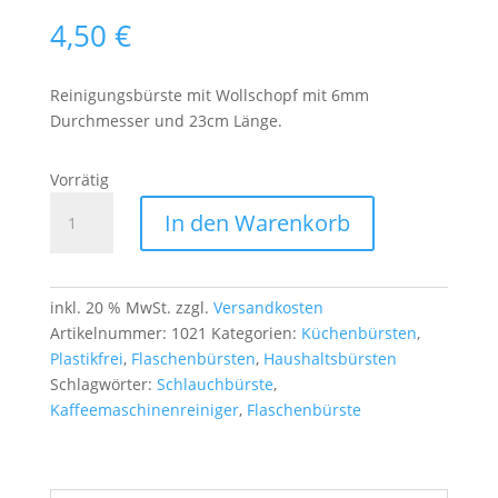
4,50
€
Reinigungsbürste mit Wollschopf mit 6mm
Durchmesser und 23cm Länge.
Vorrätig
Reinigungsbürste
In den Warenkorb
mit
Wollschopf
–
für
inkl. 20 % MwSt.
zzgl.
Versandkosten
schwer
Artikelnummer:
1021
Kategorien:
Küchenbürsten
,
zugängliche
Plastikfrei
,
Flaschenbürsten
,
Haushaltsbürsten
Stellen
Schlagwörter:
Schlauchbürste
,
(6 mm)
Kaffeemaschinenreiniger
,
Flaschenbürste
Menge