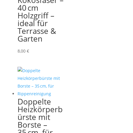
Kokosfaser –
40 cm
Holzgriff –
ideal für
Terrasse &
Garten
8,00
€
Doppelte
Heizkörperb
ürste mit
Borste –
35 cm, für