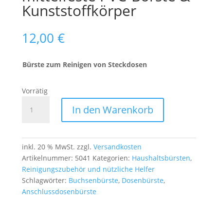
Kunststoffkörper
12,00
€
Bürste zum Reinigen von Steckdosen
Vorrätig
Reinigungsbürste
In den Warenkorb
für
Steckdosen
–
12 cm
inkl. 20 % MwSt.
zzgl.
Versandkosten
–
Artikelnummer:
5041
Kategorien:
Haushaltsbürsten
,
mittelfeste
Reinigungszubehör und nützliche Helfer
PVC-
Schlagwörter:
Buchsenbürste
,
Dosenbürste
,
Borste
Anschlussdosenbürste
&
Kunststoffkörper