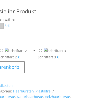
sie ihr Produkt
hen wählen.
3 €
Schriftart 2
€
Schriftart 3
€
arenkorb
dkosten
egorien:
Haarbürsten
,
Plastikfrei
aarbürste
,
Naturhaarbüste
,
Holzhaarbürste
,