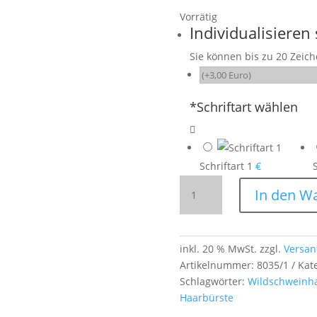
Vorrätig
Individualisieren 
Sie können bis zu 20 Zeic
*
Schriftart wählen
Schriftart 1
€
Rundhaarbürste
In den W
mit
Wildschweinborsten
–
Ø 30 mm
inkl. 20 % MwSt.
zzgl.
Versan
–
Artikelnummer:
8035/1
Kat
22 cm
Schlagwörter:
Wildschweinh
Buchenholzgriff
Haarbürste
für