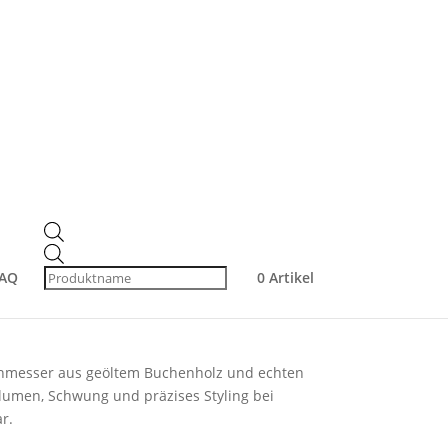
mm – 22 cm Buchenholzgriff für Volumen &
te mit
orsten – Ø 30 mm –
olzgriff für Volumen
Products
search
AQ
0 Artikel
hmesser aus geöltem Buchenholz und echten
lumen, Schwung und präzises Styling bei
r.