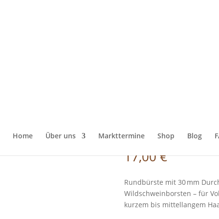
n
/
Haarbürsten
/ Rundhaarbürste mit Wildschweinborsten – Ø 30 
Rundhaarbürs
Wildschweinb
22 cm Buchenh
& Pflege
Home
Über uns
Markttermine
Shop
Blog
F
17,00
€
Rundbürste mit 30 mm Durc
Wildschweinborsten – für Vo
kurzem bis mittellangem Haa