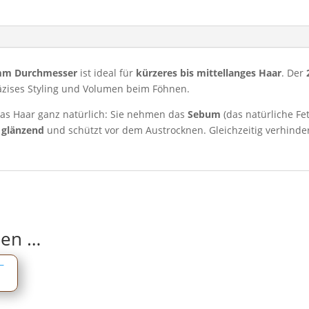
Volumen
&
Pflege
Menge
 mm Durchmesser
ist ideal für
kürzeres bis mittellanges Haar
. Der
räzises Styling und Volumen beim Föhnen.
as Haar ganz natürlich: Sie nehmen das
Sebum
(das natürliche Fe
 glänzend
und schützt vor dem Austrocknen. Gleichzeitig verhinde
len …