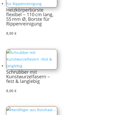
Heizkörperbürste
flexibel – 110 cm lang,
55 mm Ø, Borste für
Rippenreinigung
8,00
€
Schrubber mit
Kunstwurzelfasern –
fest & langlebig
8,00
€