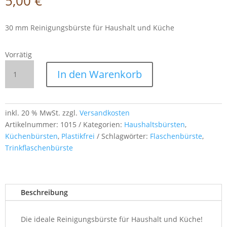
5,00
€
30 mm Reinigungsbürste für Haushalt und Küche
Vorrätig
Gedrehte
In den Warenkorb
Reinigungsbürste
mit
Fächer
–
inkl. 20 % MwSt.
zzgl.
Versandkosten
30
Artikelnummer:
1015
Kategorien:
Haushaltsbürsten
,
mm
Küchenbürsten
,
Plastikfrei
Schlagwörter:
Flaschenbürste
,
Durchmesser,
Trinkflaschenbürste
30
cm
Länge,
Beschreibung
reine
Borste
für
Die ideale Reinigungsbürste für Haushalt und Küche!