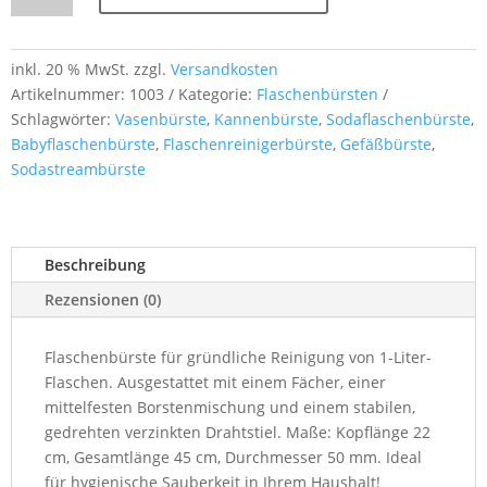
1-
Liter-
Flaschen
inkl. 20 % MwSt.
zzgl.
Versandkosten
Menge
Artikelnummer:
1003
Kategorie:
Flaschenbürsten
Schlagwörter:
Vasenbürste
,
Kannenbürste
,
Sodaflaschenbürste
,
Babyflaschenbürste
,
Flaschenreinigerbürste
,
Gefäßbürste
,
Sodastreambürste
Beschreibung
Rezensionen (0)
Flaschenbürste für gründliche Reinigung von 1-Liter-
Flaschen. Ausgestattet mit einem Fächer, einer
mittelfesten Borstenmischung und einem stabilen,
gedrehten verzinkten Drahtstiel. Maße: Kopflänge 22
cm, Gesamtlänge 45 cm, Durchmesser 50 mm. Ideal
für hygienische Sauberkeit in Ihrem Haushalt!