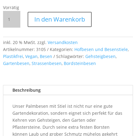
Vorrätig
Palmbesen
In den Warenkorb
mit
Stiel
–
1,45 m,
inkl. 20 % MwSt.
zzgl.
Versandkosten
extra
Artikelnummer:
3105
Kategorien:
Hofbesen und Besenstiele
,
feste
Plastikfrei
,
Vegan
,
Besen
Schlagwörter:
Gehsteigbesen
,
Borsten
Gartenbesen
,
Strassenbesen
,
Bordsteinbesen
für
Garten
&
Beschreibung
Gehsteig
Menge
Unser Palmbesen mit Stiel ist nicht nur eine gute
Gartendekoration, sondern eignet sich perfekt für das
Kehren von Gehsteigen, den Garten oder
Pflastersteine. Durch seine extra festen Borsten
können Laub und grober Schmutz mühelos gekehrt