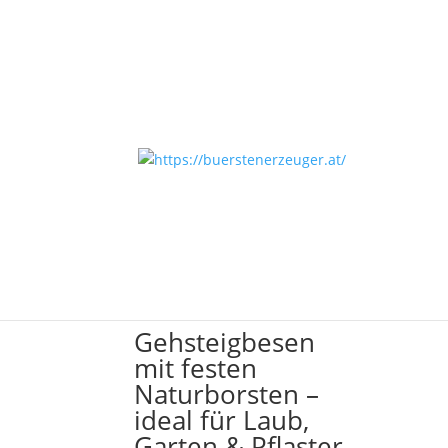
Start
/ Produkte verschlagwortet mit „Gehstei
Gehsteigbesen
Alle 4 Ergebnisse werden angezeigt
Gehsteigbesen
mit festen
Naturborsten –
ideal für Laub,
Garten & Pflaster