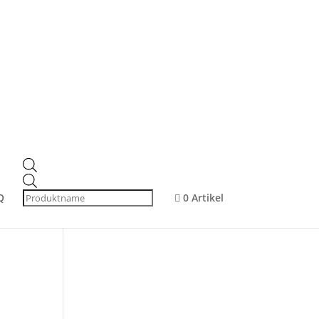
Produktsuche
Products
search
Products
Produkt-Kategorien
search
Q
0 Artikel