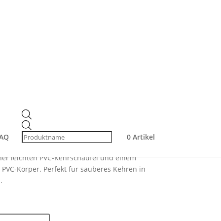
hrschaufel aus PVC &
feger – ideal für
Products
search
AQ
0 Artikel
ner leichten PVC-Kehrschaufel und einem
PVC-Körper. Perfekt für sauberes Kehren in
.