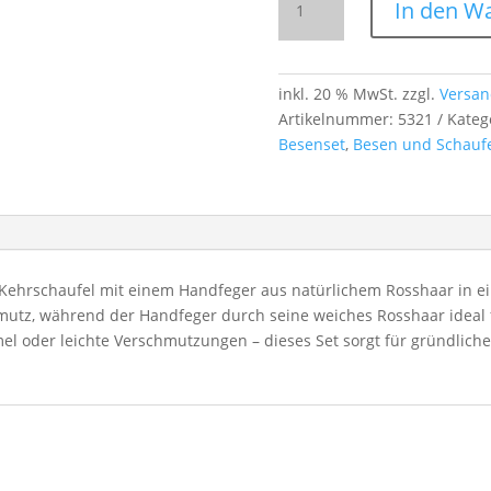
In den W
Set
Kehrschaufel
aus
PVC
inkl. 20 % MwSt.
zzgl.
Versan
&
Artikelnummer:
5321
Kateg
Rosshaar-
Besenset
,
Besen und Schauf
Handfeger
–
ideal
für
Innenräume
C-Kehrschaufel mit einem Handfeger aus natürlichem Rosshaar in e
Menge
utz, während der Handfeger durch seine weiches Rosshaar ideal f
el oder leichte Verschmutzungen – dieses Set sorgt für gründliche