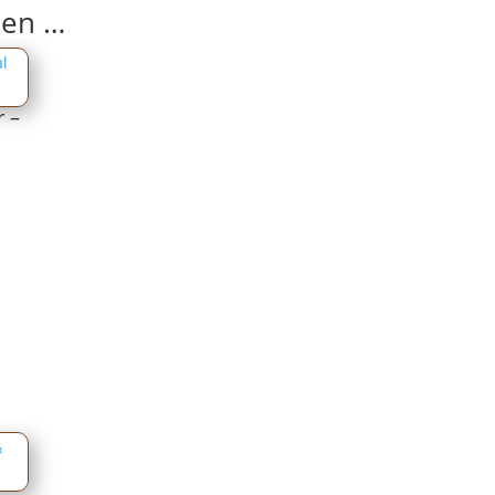
len …
r –