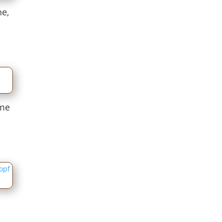
he,
ume