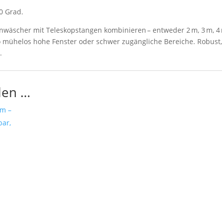
0 Grad.
 Einwäscher mit Teleskopstangen kombinieren – entweder 2 m, 3 m, 4 
o mühelos hohe Fenster oder schwer zugängliche Bereiche. Robust, 
.
len …