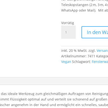
Teleskopstangen (2 m, 3 m, 4 
WhatsApp oder Mail). Mit 
Vorrätig
Fenstereinwascher
In den W
35 cm
–
effektives
Auftragen
inkl. 20 % MwSt.
zzgl.
Versan
&
Artikelnummer:
7411
Katego
vorbereiten
Vegan
Schlagwort:
Fensterw
der
Glasreinigung
Menge
t das ideale Werkzeug zum gleichmäßigen Auftragen von Reinigung
immt Flüssigkeit optimal auf und verteilt sie schonend auf großen
äscher angenehm in der Hand und ermöglicht ein schnelles, saube