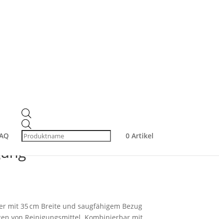
er Glasreinigung
cher 35 cm –
Products
search
ftragen & vorbereiten
AQ
0 Artikel
gung
er mit 35 cm Breite und saugfähigem Bezug
gen von Reinigungsmittel. Kombinierbar mit