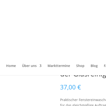
r
/ Fenstereinwascher 35 cm – effektives Auftragen & vorbereiten d
Fenstereinwas
effektives Au
Home
Über uns
Markttermine
Shop
Blog
F
der Glasreini
37,00
€
Praktischer Fenstereinwasch
für das gleichmäßige Auftra