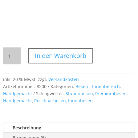
Rosshaarbesen
In den Warenkorb
handgefertigt
–
100
%
inkl. 20 % MwSt.
zzgl.
Versandkosten
Handarbeit
Artikelnummer:
8200
Kategorien:
Besen - Innenbereich
,
aus
Handgemacht
Schlagwörter:
Stubenbesen
,
Premiumbesen
,
besten
Handgemacht
,
Rosshaarbesen
,
Innenbesen
Naturmaterialien
mit
Stiel
Beschreibung
Menge
Rezensionen (6)