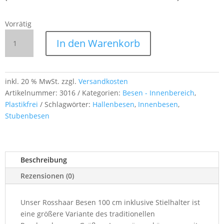
Vorrätig
Rosshaarbesen
In den Warenkorb
100 cm
mit
Stielhalter
–
inkl. 20 % MwSt.
zzgl.
Versandkosten
ideal
Artikelnummer:
3016
Kategorien:
Besen - Innenbereich
,
für
Plastikfrei
Schlagwörter:
Hallenbesen
,
Innenbesen
,
große
Stubenbesen
Innenflächen
Menge
Beschreibung
Rezensionen (0)
Unser Rosshaar Besen 100 cm inklusive Stielhalter ist
eine größere Variante des traditionellen