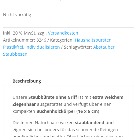
Nicht vorrätig
inkl. 20 % MwSt.
zzgl.
Versandkosten
Artikelnummer:
8246
Kategorien:
Haushaltsbürsten
,
Plastikfrei
,
Individualisieren
Schlagwörter:
Abstauber
,
Staubbesen
Beschreibung
Unsere
Staubbürste ohne Griff
ist mit
extra weichem
Ziegenhaar
ausgestattet und verfügt über einen
kompakten
Buchenholzkörper (16 x 5 cm)
.
Die feinen Naturhaare wirken
staubbindend
und
eignen sich besonders für das schonende Reinigen
empfindlicher und glatter Oberflächen, ohne diese zu