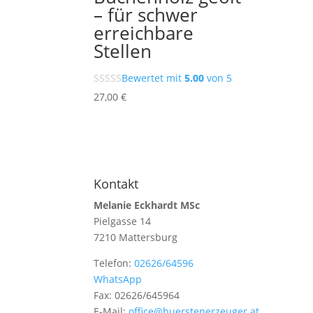
– für schwer
erreichbare
Stellen
Bewertet mit
5.00
von 5
27,00
€
Kontakt
Melanie Eckhardt MSc
Pielgasse 14
7210 Mattersburg
Telefon:
02626/64596
WhatsApp
Fax: 02626/645964
E-Mail:
office@buerstenerzeuger.at