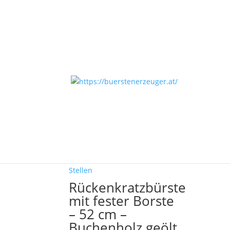
Start
/ Produkte verschlagwortet mit „Wellnesb
Wellnesbürste
Einzelnes Ergebnis wird angezeigt
Rückenkratzbürste
mit fester Borste
– 52 cm –
Buchenholz geölt