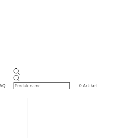
Produktsuche
Products
search
Products
Produkt-Kategorien
search
AQ
0 Artikel