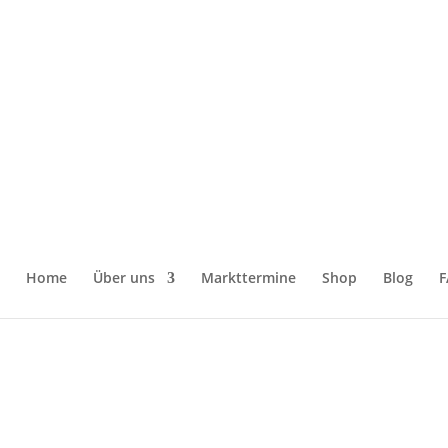
ürste“
Home
Über uns
Markttermine
Shop
Blog
F