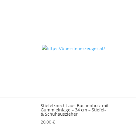
Start
/ Produkte verschlagwortet mit „Schuhau
Schuhauszieher
Einzelnes Ergebnis wird angezeigt
Stiefelknecht aus Buchenholz mit
Gummieinlage – 34 cm – Stiefel-
& Schuhauszieher
20,00
€