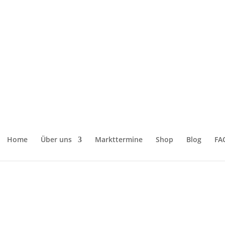
szieher“
Home
Über uns
Markttermine
Shop
Blog
FA