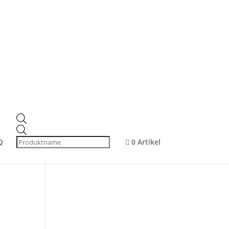
Produktsuche
Products
search
Products
Produkt-Kategorien
search
Q
0 Artikel