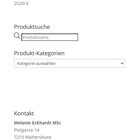
Bewertet mit
20,00
€
5.00
von 5
Produktsuche
Products
search
Produkt-Kategorien
Kontakt
Melanie Eckhardt MSc
Pielgasse 14
7210 Mattersburg