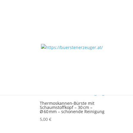
Start
/ Produkte verschlagwortet mit „Isolierfl
Isolierflaschenbürste
Einzelnes Ergebnis wird angezeigt
Thermoskannen-Bürste mit
Schaumstoffkopf – 30 cm –
Ø 60 mm – schonende Reinigung
5,00
€