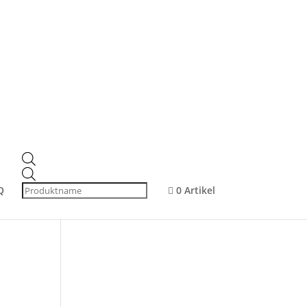
Produktsuche
Products
search
Products
Produkt-Kategorien
search
Q
0 Artikel