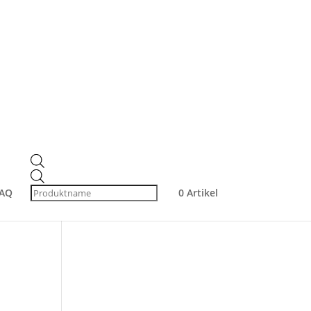
Produktsuche
Products
search
Products
Produkt-Kategorien
search
AQ
0 Artikel