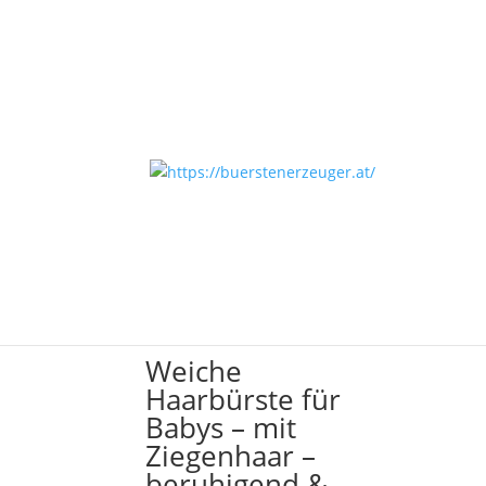
Start
/ Produkte verschlagwortet mit „Babykop
Babykopfbürste
Einzelnes Ergebnis wird angezeigt
Weiche
Haarbürste für
Babys – mit
Ziegenhaar –
beruhigend &