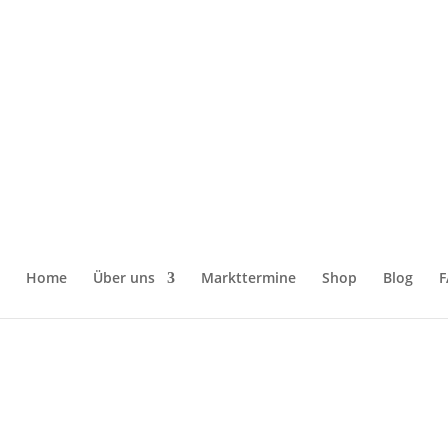
fbürste“
Home
Über uns
Markttermine
Shop
Blog
F