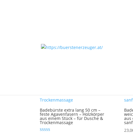
Start
/
Körperpflege/ Wellness und Haarbürst
Körperpflege- und Wel
Ergebnisse 1 – 27 von 31 werden angezeigt
Badebürste extra lang 50 cm –
Bade
feste Agavenfasern – Holzkörper
weic
aus einem Stück – für Dusche &
aus 
Trockenmassage
sanf
23,