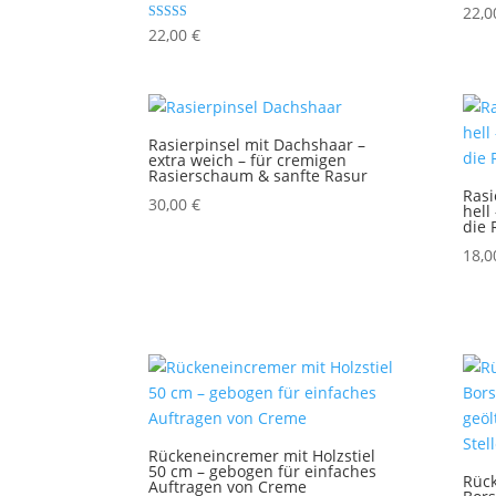
22,
Bewertet mit
22,00
€
5.00
von 5
Rasierpinsel mit Dachshaar –
extra weich – für cremigen
Rasierschaum & sanfte Rasur
Rasi
30,00
€
hell
die 
18,
Rückeneincremer mit Holzstiel
50 cm – gebogen für einfaches
Rück
Auftragen von Creme