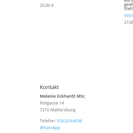
Bors
geöl
25,00
€
Stel
Bewert
27,
5.00
von 5
Kontakt
Melanie Eckhardt MSc
Pielgasse 14
7210 Mattersburg
Telefon:
02626/64596
WhatsApp