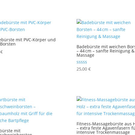
bürste mit PVC-Körper und
Borsten
Badebürste mit weichen Bor
– 44 cm – sanfte Reinigung &
0
€
Massage
Bewertet mit
25,00
€
5.00
von 5
Fitness-Massagebürste aus H
– extra feste Agavenfasern f
bürste mit
intensive Trockenmassage
schweinborsten –