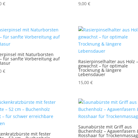
00
€
9,00
€
erpinsel mit Naturborsten
 – für sanfte Vorbereitung auf
Rasierpinselhalter aus Holz 
Rasur
gewachst – für optimale
Trocknung & längere
00
€
Lebensdauer
15,00
€
Saunabürste mit Griff aus
Buchenholz – Agavenfasern 
enkratzbürste mit fester
Rosshaar für Trockenmassa