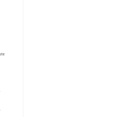
ste
–