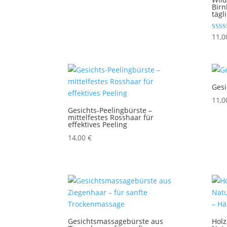
von 5
Birn
tägl
Bewert
11,
5.00
von 5
Gesi
11,
Gesichts-Peelingbürste –
mittelfestes Rosshaar für
effektives Peeling
14,00
€
Gesichtsmassagebürste aus
Holz