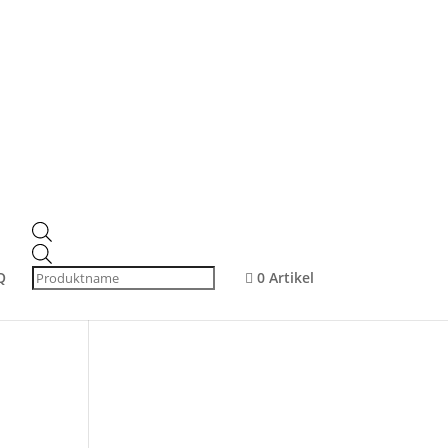
Produktsuche
Products
search
Products
Produkt-Kategorien
search
Q
0 Artikel