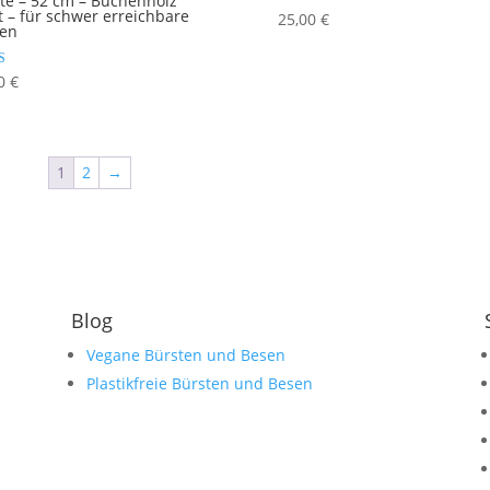
te – 52 cm – Buchenholz
t – für schwer erreichbare
25,00
€
len
et mit
00
€
1
2
→
Blog
Vegane Bürsten und Besen
Plastikfreie Bürsten und Besen