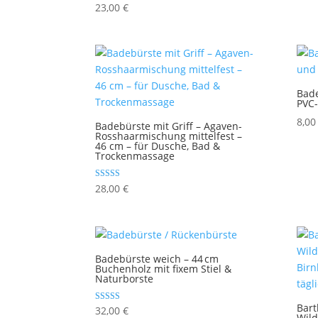
Bewertet mit
23,00
€
5.00
von 5
Bade
PVC-
8,0
Badebürste mit Griff – Agaven-
Rosshaarmischung mittelfest –
46 cm – für Dusche, Bad &
Trockenmassage
Bewertet mit
28,00
€
5.00
von 5
Badebürste weich – 44 cm
Buchenholz mit fixem Stiel &
Naturborste
Bart
Bewertet mit
32,00
€
Wild
5.00