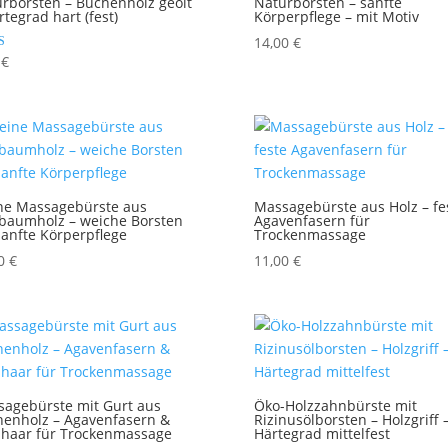
rborsten – Buchenholz geölt
Naturborsten – sanfte
rtegrad hart (fest)
Körperpflege – mit Motiv
14,00
€
et mit
0
€
ne Massagebürste aus
Massagebürste aus Holz – fe
baumholz – weiche Borsten
Agavenfasern für
sanfte Körperpflege
Trockenmassage
00
€
11,00
€
agebürste mit Gurt aus
Öko-Holzzahnbürste mit
enholz – Agavenfasern &
Rizinusölborsten – Holzgriff 
haar für Trockenmassage
Härtegrad mittelfest