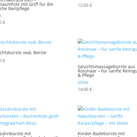
baumholz mit Griff für die
12,00
€
iche Bartpflege
et mit
00
€
chtsbürste oval, Borste
00
€
Gesichtsmassagebürste aus
Rosshaar – für sanfte Reinig
& Pflege
Bewertet mit
14,00
€
5.00
von 5
zahnbürste mit
Kinder-Badebürste mit