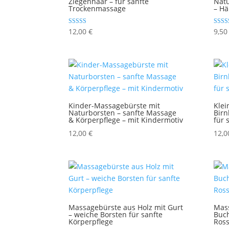
Ziegenhaar – für sanfte
Natu
Trockenmassage
– Hä
Bewertet mit
Bewert
12,00
€
9,5
5.00
5.00
von 5
von 5
Kinder-Massagebürste mit
Klei
Naturborsten – sanfte Massage
Birn
& Körperpflege – mit Kindermotiv
für 
12,00
€
12,
Massagebürste aus Holz mit Gurt
Mass
– weiche Borsten für sanfte
Buch
Körperpflege
Ross