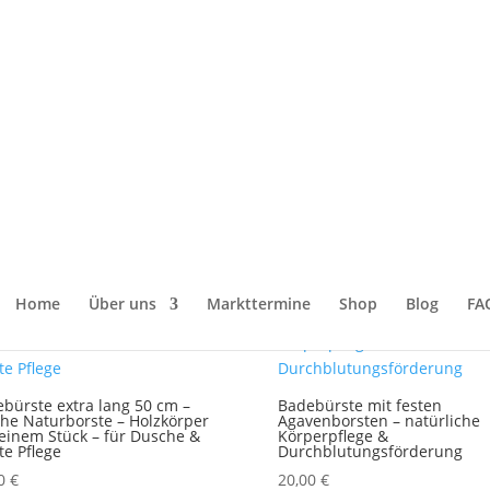
en
/ Körperpflege- und Wellness
lness
Home
Über uns
Markttermine
Shop
Blog
FA
bürste extra lang 50 cm –
Badebürste mit festen
he Naturborste – Holzkörper
Agavenborsten – natürliche
einem Stück – für Dusche &
Körperpflege &
te Pflege
Durchblutungsförderung
00
€
20,00
€