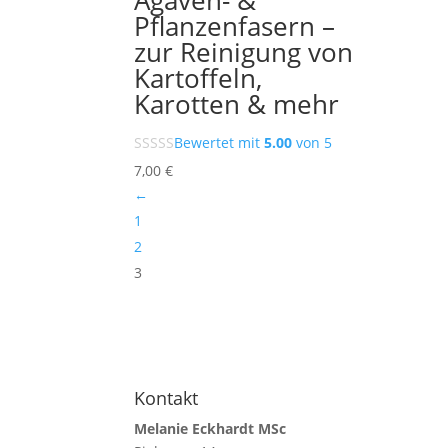
Agaven- &
Pflanzenfasern –
zur Reinigung von
Kartoffeln,
Karotten & mehr
Bewertet mit
5.00
von 5
7,00
€
←
1
2
3
Kontakt
Melanie Eckhardt MSc